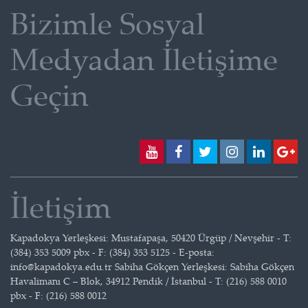
Bizimle Sosyal
Medyadan İletişime
Geçin
İletişim
Kapadokya Yerleşkesi: Mustafapaşa, 50420 Ürgüp / Nevşehir - T:
(384) 353 5009 pbx - F: (384) 353 5125 - E-posta:
info@kapadokya.edu.tr Sabiha Gökçen Yerleşkesi: Sabiha Gökçen
Havalimanı C – Blok, 34912 Pendik / İstanbul - T: (216) 588 0010
pbx - F: (216) 588 0012