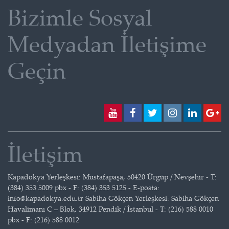
Bizimle Sosyal
Medyadan İletişime
Geçin
İletişim
Kapadokya Yerleşkesi: Mustafapaşa, 50420 Ürgüp / Nevşehir - T:
(384) 353 5009 pbx - F: (384) 353 5125 - E-posta:
info@kapadokya.edu.tr Sabiha Gökçen Yerleşkesi: Sabiha Gökçen
Havalimanı C – Blok, 34912 Pendik / İstanbul - T: (216) 588 0010
pbx - F: (216) 588 0012